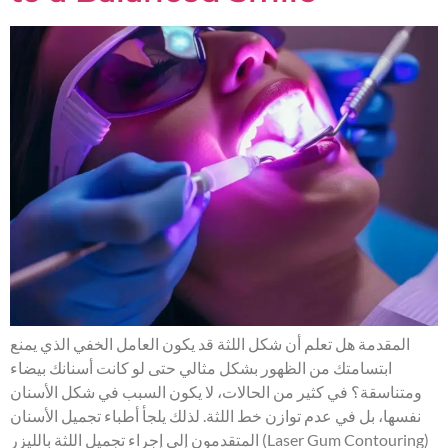
المقدمة هل تعلم أن شكل اللثة قد يكون العامل الخفي الذي يمنع
ابتسامتك من الظهور بشكل مثالي حتى لو كانت أسنانك بيضاء
ومتناسقة؟ في كثير من الحالات، لا يكون السبب في شكل الأسنان
نفسها، بل في عدم توازن خط اللثة. لذلك يلجأ أطباء تجميل الأسنان
المتقدمون إلى إجراء تجميل اللثة بالليزر (Laser Gum Contouring)