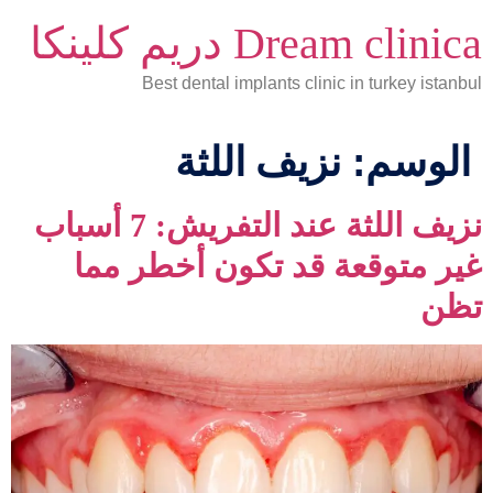
Dream clinica دريم كلينكا
Best dental implants clinic in turkey istanbul
الوسم:
نزيف اللثة
نزيف اللثة عند التفريش: 7 أسباب
غير متوقعة قد تكون أخطر مما
تظن