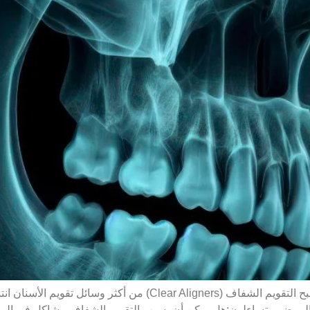
دليل طبي شامل لفهم المخاطر وكيفية الوقاية منها أصبح التقويم الشفاف
 من المرضى يتساءلون:هل يمكن أن يسبب التقويم الشفاف مشاكل في ا