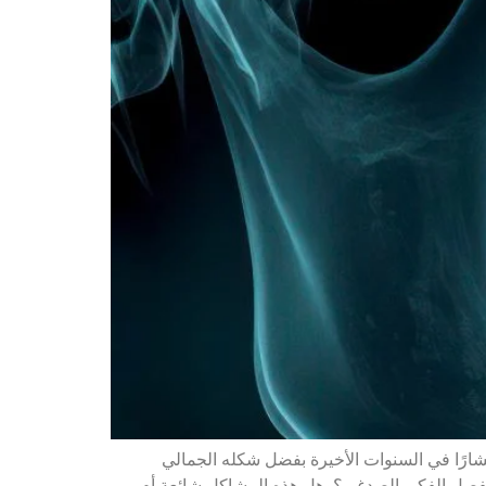
 (Clear Aligners) من أكثر وسائل تقويم الأسنان انتشارًا في السنوات الأخيرة بفضل شكله الجمالي
لمفصل الفكي الصدغي؟وهل هذه المشاكل شائعة أم