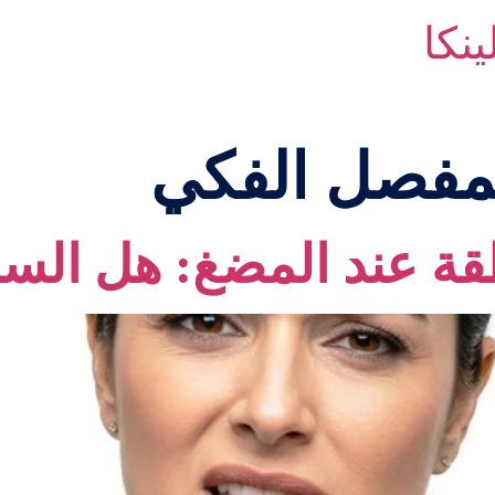
لمفصل الفكي
طقة عند المضغ: هل ال