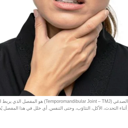
ما هو المفصل الفكي الصدغي (TMJ)؟ المفصل الفكي الصد
ر أثناء التحدث، الأكل، التثاؤب، وحتى التنفس. أي خلل في هذا المف