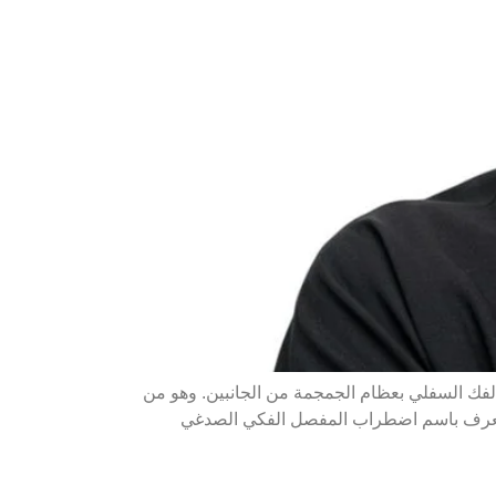
غي (Temporomandibular Joint – TMJ) هو المفصل الذي يربط الفك السفلي بعظام الجمجمة من الجانبين. وهو من
صل يُعرف باسم اضطراب المفصل الفكي الصدغي