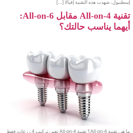
إسطنبول، شهدت هذه التقنية إقبالًا […]
تقنية All-on-4 مقابل All-on-6:
أيهما يناسب حالتك؟
ما هي تقنية All-on-4؟ تقنية All-on-4 تعني تركيب 4 زرعات فقط