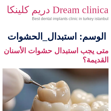
Dream clinica دريم كلينكا
Best dental implants clinic in turkey istanbul
الوسم:
استبدال_الحشوات
متى يجب استبدال حشوات الأسنان
القديمة؟