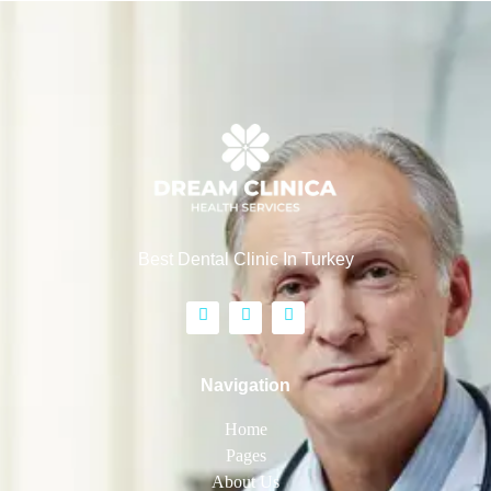
Best Dental Clinic In Turkey
Navigation
Home
Pages
About Us