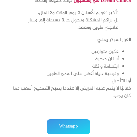
Dream Clinica في إسطنبول
تؤكد حقيقة واحدة:
تأخير تقويم الأسنان لا يوفر الوقت ولا المال،
بل يراكم المشكلة ويحول حالة بسيطة إلى مسار
علاجي طويل ومعقد.
القرار المبكر يعني:
فكين متوازنين
أسنان صحية
ابتسامة واثقة
ونوعية حياة أفضل على المدى الطويل
أما التأجيل…
فغالبًا لا يندم عليه المريض إلا عندما يصبح التصحيح أصعب مما
كان يجب.
Whatsapp