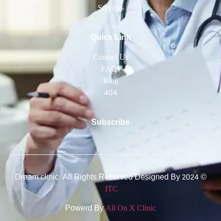
Services
Quick Link
Contact Us
FAQs
Blog
404
Subscribe
© 2024 Dream clinic All Rights Reserved Designed By
ITC
Powerd By
All On X Clinic