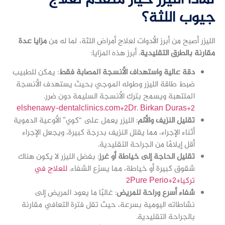
لماذا الليزر خيار متقدّم لعلاج
جيوب اللثة؟
الليزر أصبح من أبرز الأدوات لعلاج أمراض اللثة، لما له من
مزايا عدة
مقارنة بالطرق التقليدية
. أبرز هذه المزايا:
دقة عالية واستهداف الأنسجة المصابة فقط
: يمكن للطبيب
ضبط طاقة الليزر وطوله الموجي بحيث يستهدف الأنسجة
الملتهبة ويسمح بترك الأنسجة السليمة دون ضرر.
elshenawy-dentalclinics.com+2Dr. Birkan Duras+2
تقليل النزيف والألم
: الليزر يعمل على “كوي” الأوعية الدموية
أثناء الإجراء، مما يقلل النزيف بدرجة كبيرة، ويجعل الإجراء
أقل إيلامًا من الجراحة التقليدية.
تقليل الحاجة إلى خياطة أو غرز
: بفضل الليزر لا يكون هناك
شقوق كبيرة أو خياطة، مما يسرّع الشفاء.
للعلاج في
تركيا+2Pure Perio+2
شفاء أسرع وراحة للمريض
: غالبًا ما يعود المريض إلى
نشاطاته اليومية بسرعة، حيث تقل فترة التعافي مقارنة
بالجراحة التقليدية.