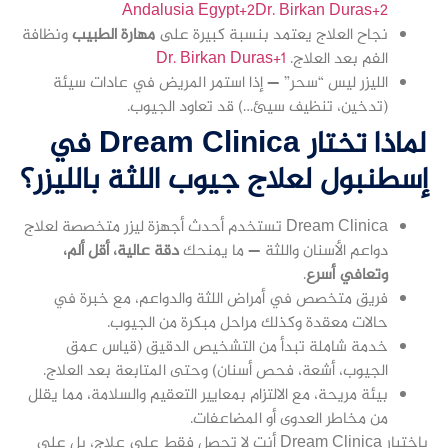
Andalusia Egypt+2Dr. Birkan Duras+2
نجاح العلاج يعتمد بنسبة كبيرة على
مهارة الطبيب
ونظافة
الفم بعد العلاج.
Dr. Birkan Duras+1
الليزر ليس “سحر” — إذا استمر المريض في عادات سيئة
(تدخين، تنظيف سيئ…) قد تعاود الجيوب.
لماذا تختار Dream Clinica في
إسطنبول لعلاج جيوب اللثة بالليزر؟
Dream Clinica تستخدم أحدث أجهزة ليزر متخصصة لعلاج
دواعم الأسنان واللثة — ما يمنحك
دقة عالية، أقل ألم،
وتعافي أسرع
.
فريق متخصص في أمراض اللثة والدواعم، مع خبرة في
حالات معقدة وكذلك مراحل مبكرة من الجيوب.
خدمة شاملة تبدأ من التشخيص الدقيق (قياس عمق
الجيوب، أشعة، فحص أسنان) وحتى المتابعة بعد العلاج.
بيئة مريحة، مع الالتزام بمعايير التعقيم والسلامة، مما يقلل
من مخاطر العدوى أو المضاعفات.
باختيار Dream Clinica أنت لا تحصل فقط على علاج، بل على