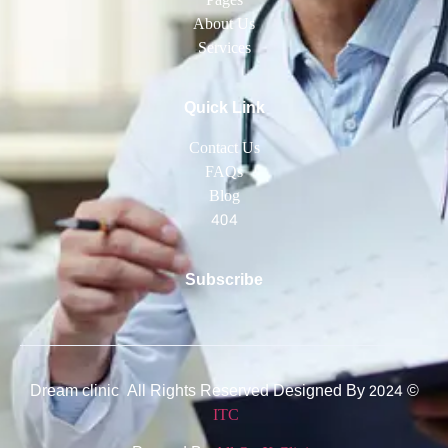
Pages
About Us
Services
Quick Link
Contact Us
FAQs
Blog
404
Subscribe
© 2024 Dream clinic All Rights Reserved Designed By
ITC