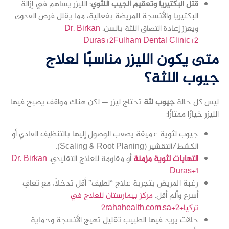
قتل البكتيريا وتعقيم الجيب اللثوي
: الليزر يساهم في إزالة
البكتيريا والأنسجة المريضة بفعالية، مما يقلل فرص العدوى
ويعزز إعادة التصاق اللثة بالسن.
Dr. Birkan
Duras+2Fulham Dental Clinic+2
متى يكون الليزر مناسبًا لعلاج
جيوب اللثة؟
ليس كل حالة
جيوب لثة
تحتاج ليزر — لكن هناك مواقف يصبح فيها
الليزر خيارًا ممتازًا:
جيوب لثوية عميقة يصعب الوصول إليها بالتنظيف العادي أو
الكشط/التقشير (Scaling & Root Planing).
التهابات لثوية مزمنة
أو مقاومة للعلاج التقليدي.
Dr. Birkan
Duras+1
رغبة المريض بتجربة علاج “لطيف” أقل تدخلاً، مع تعافٍ
أسرع وألم أقل.
مركز بيمارستان للعلاج في
تركيا+2rahahealth.com.sa+2
حالات يريد فيها الطبيب تقليل تهيج الأنسجة وحماية