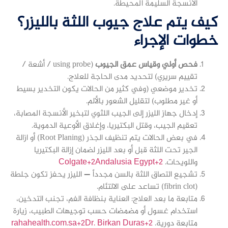
الأنسجة السليمة المحيطة.
كيف يتم علاج جيوب اللثة بالليزر؟
خطوات الإجراء
فحص أولي وقياس عمق الجيوب
(using probe / أشعة /
تقييم سريري) لتحديد مدى الحاجة للعلاج.
تخدير موضعي (وفي كثير من الحالات يكون التخدير بسيط
أو غير مطلوب) لتقليل الشعور بالألم.
إدخال جهاز الليزر إلى الجيب اللثوي لتبخير الأنسجة المصابة،
تعقيم الجيب، وقتل البكتيريا، وإغلاق الأوعية الدموية.
في بعض الحالات يتم تنظيف الجذر (Root Planing) أو ازالة
الجير تحت اللثة قبل أو بعد الليزر لضمان إزالة البكتيريا
واللويحات.
Colgate+2Andalusia Egypt+2
تشجيع التصاق اللثة بالسن مجدداً — الليزر يحفز تكون جلطة
(fibrin clot) تساعد على الالتئام.
متابعة ما بعد العلاج: العناية بنظافة الفم، تجنب التدخين،
استخدام غسول أو مضمضات حسب توجيهات الطبيب، زيارة
متابعة دورية.
rahahealth.com.sa+2Dr. Birkan Duras+2