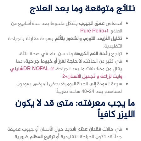
نتائج متوقعة وما بعد العلاج
انخفاض
عمق الجيوب
بشكل ملحوظ بعد عدة أسابيع من
العلاج.
Pure Perio+1
تقليل النزيف، التورم، والشعور بالألم
بسرعة مقارنة بالجراحة
التقليدية.
تراجع
رائحة الفم الكريهة
وتحسن عام في صحة اللثة.
في كثير من الحالات،
لا حاجة لغرز أو خيوط جراحية
، مما
يقلل من مضاعفات ما بعد الجراحة.
DR NOFAL+2شايني
وايت لزراعة و تجميل الاسنان+2
سرعة العودة إلى الحياة اليومية: بعض المرضى يعودون
لمهامهم بعد 24–48 ساعة تقريباً.
ما يجب معرفته: متى قد لا يكون
الليزر كافياً
في حالات
فقدان عظم شديد
حول الأسنان أو جيوب عميقة
جداً، قد تكون الجراحة التقليدية أو
ترقيع العظام
ضرورية.