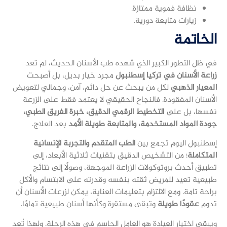
نظافة فموية ممتازة.
زيارات متابعة دورية.
الخاتمة
في ظل التطور الكبير الذي شهده طب الأسنان الحديث، لم تعد
زراعة الأسنان في تركيا إسطنبول
مجرد خيار بديل، بل أصبحت
المعيار الذهبي
لكل من يبحث عن حل دائم، آمن، وجمالي لتعويض
الأسنان المفقودة. فالنجاح الحقيقي لا يعتمد فقط على الزرعة
نفسها، بل على
التخطيط الرقمي الدقيق، خبرة الفريق الطبي،
جودة المواد المستخدمة، والمتابعة طويلة الأمد
بعد العلاج.
إسطنبول اليوم تجمع بين
الطب المتقدم والتجربة الإنسانية
المتكاملة
؛ من التشخيص الدقيق بتقنيات ثلاثية الأبعاد، إلى
تطبيق أحدث بروتوكولات الزراعة الموجهة، وصولًا إلى نتائج
طبيعية تعيد للمريض ثقته بنفسه وقدرته على الابتسام والأكل
براحة تامة. ومع الالتزام بتعليمات العناية، يمكن لزرعات الأسنان أن
تدوم
عقودًا طويلة
وتبقى مستقرة وكأنها أسنان طبيعية تمامًا.
ويبقى اختيار العيادة هو العامل الحاسم في هذه الرحلة. ولهذا تُعد