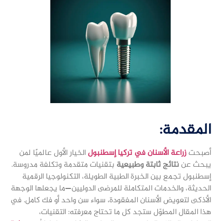
المقدمة:
أصبحت
زراعة الأسنان في تركيا إسطنبول
الخيار الأول عالميًا لمن
يبحث عن
نتائج ثابتة وطبيعية
بتقنيات متقدمة وتكلفة مدروسة.
إسطنبول تجمع بين الخبرة الطبية الطويلة، التكنولوجيا الرقمية
الحديثة، والخدمات المتكاملة للمرضى الدوليين—ما يجعلها الوجهة
الأذكى لتعويض الأسنان المفقودة، سواء سن واحد أو فك كامل. في
هذا المقال المطوّل ستجد كل ما تحتاج معرفته: التقنيات،