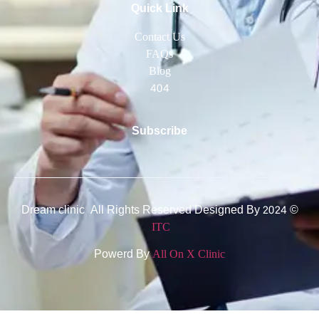
Quick Link
Contact Us
FAQs
Blog
404
Subscribe
© 2024 Dream clinic All Rights Reserved Designed By
ITC
Powerd By
All On X Clinic