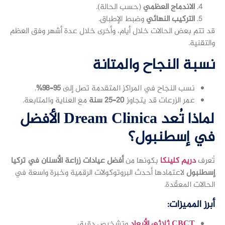
الاندماج العظمي
(حسب الحالة).
التركيب النهائي
وضبط الإطباق.
قد تتم بعض الحالات خلال أيام، وأخرى خلال عدة أشهر وفق العظم
والتقنية.
نسبة النجاح والمتانة
نسب النجاح في المراكز المتقدمة تصل إلى
95–98%
.
عمر الزرعات قد يتجاوز
20–25 سنة
مع العناية والمتابعة.
لماذا تُعد
Dream Clinica
الأفضل
في إسطنبول؟
تُعرف
دريم كلينكا
بكونها من
أفضل عيادات زراعة الأسنان في تركيا
إسطنبول
لاعتمادها أحدث البروتوكولات الرقمية وخبرة واسعة في
الحالات المعقّدة.
أبرز المميزات:
CBCT ثلاثي الأبعاد
وتشخيص دقيق.