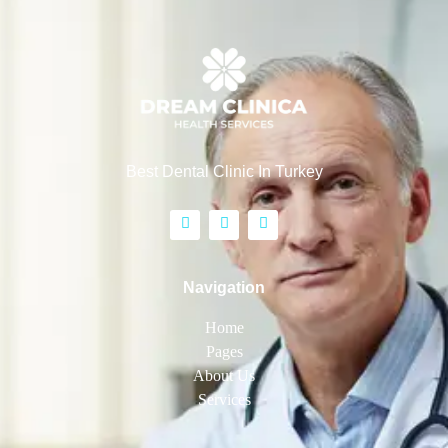
Best Dental Clinic In Turkey
Navigation
Home
Pages
About Us
Services