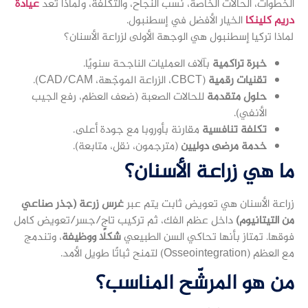
الخطوات، الحالات الخاصة، نسب النجاح، والتكلفة، ولماذا تُعد
عيادة
دريم كلينكا
الخيار الأفضل في إسطنبول.
لماذا تركيا إسطنبول هي الوجهة الأولى لزراعة الأسنان؟
خبرة تراكمية
بآلاف العمليات الناجحة سنويًا.
تقنيات رقمية
(CBCT، الزراعة الموجّهة، CAD/CAM).
حلول متقدمة
للحالات الصعبة (ضعف العظم، رفع الجيب
الأنفي).
تكلفة تنافسية
مقارنة بأوروبا مع جودة أعلى.
خدمة مرضى دوليين
(مترجمون، نقل، متابعة).
ما هي زراعة الأسنان؟
زراعة الأسنان هي تعويض ثابت يتم عبر
غرس زرعة (جذر صناعي
من التيتانيوم)
داخل عظم الفك، ثم تركيب تاج/جسر/تعويض كامل
فوقها. تمتاز بأنها تحاكي السن الطبيعي
شكلًا ووظيفة
، وتندمج
مع العظم (Osseointegration) لتمنح ثباتًا طويل الأمد.
من هو المرشّح المناسب؟