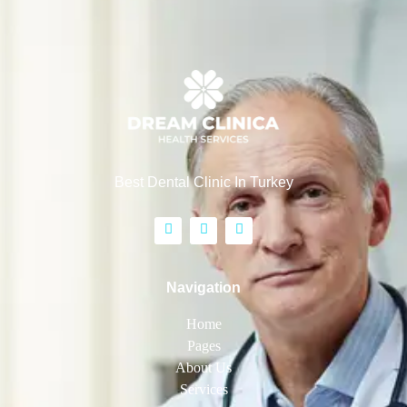
Best Dental Clinic In Turkey
Navigation
Home
Pages
About Us
Services