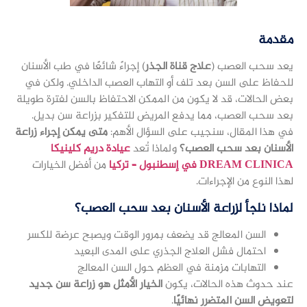
مقدمة
يعد سحب العصب (
علاج قناة الجذر
) إجراءً شائعًا في طب الأسنان
للحفاظ على السن بعد تلف أو التهاب العصب الداخلي. ولكن في
بعض الحالات، قد لا يكون من الممكن الاحتفاظ بالسن لفترة طويلة
بعد سحب العصب، مما يدفع المريض للتفكير بزراعة سن بديل.
في هذا المقال، سنجيب على السؤال الأهم:
متى يمكن إجراء زراعة
الأسنان بعد سحب العصب؟
ولماذا تُعد
عيادة دريم كلينيكا
DREAM CLINICA في إسطنبول – تركيا
من أفضل الخيارات
لهذا النوع من الإجراءات.
لماذا نلجأ لزراعة الأسنان بعد سحب العصب؟
السن المعالج قد يضعف بمرور الوقت ويصبح عرضة للكسر
احتمال فشل العلاج الجذري على المدى البعيد
التهابات مزمنة في العظم حول السن المعالج
عند حدوث هذه الحالات، يكون
الخيار الأمثل هو زراعة سن جديد
لتعويض السن المتضرر نهائيًا
.