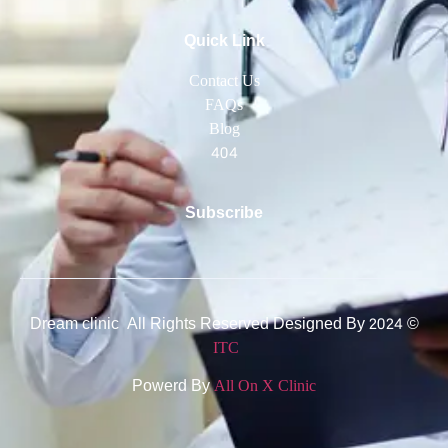
Quick Link
Contact Us
FAQs
Blog
404
Subscribe
© 2024 Dream clinic All Rights Reserved Designed By
ITC
Powerd By
All On X Clinic