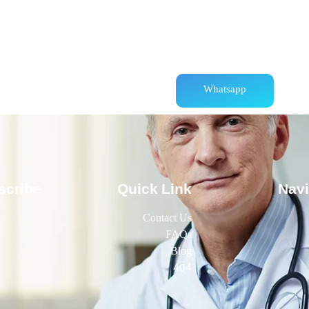
Whatsapp
scribe
Quick Link
Navi
Contact Us
FAQs
Blog
404