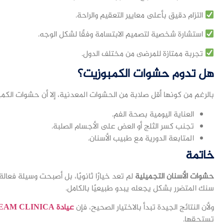
التزام دقيق بأعلى معايير التعقيم والراحة.
استشارة شخصية لتصميم الابتسامة وفقًا لشكل الوجه.
تجربة ممتازة للمرضى من مختلف الدول.
هل تدوم حشوات الكمبوزيت؟
بالرغم من كونها أقل صلابة من الحشوات المعدنية، إلا أن حشوات الكمبوزيت تدوم ما بين 5 إلى 10 
العناية اليومية بصحة الفم.
تجنب كسر الثلج أو العض على الأجسام الصلبة.
المتابعة الدورية مع طبيب الأسنان.
خاتمة
حشوات الأسنان التجميلية
لم تعد خيارًا ثانويًا، بل أصبحت وسيلة فعال
سنك المتضرر بشكل يجعله يبدو طبيعيًا بالكامل.
ولأن النتائج الجيدة تبدأ بالاختيار الصحيح، فإن
عيادة DREAM CLINICA في إسطنبول
تستحقها.