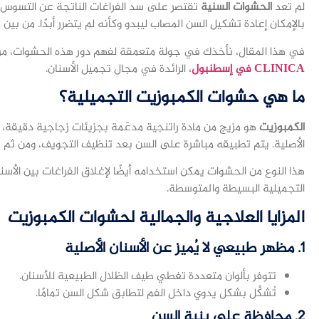
لم تعد
الحشوات السنية
تقتصر على سد الفراغات الناتجة عن التسوس 
بالإمكان إعادة تشكيل السن المصاب ليبدو وكأنه لم يتضرر أبدًا. من بين 
في هذا المقال، نأخذك في جولة متعمقة لفهم دور هذه الحشوات، مزايا
CLINICA في إسطنبول
،
الرائدة في مجال تجميل الأسنان.
ما هي حشوات الكمبوزيت التجميلية؟
الكمبوزيت
هو مزيج من مادة راتنجية مدعّمة بجزيئات زجاجية دقيقة، يُ
الأصلية. يتم تطبيقه مباشرة على السن بعد تنظيف التجويف، ومن ثم يُش
هذا النوع من الحشوات يمكن استخدامه أيضًا لإغلاق الفراغات بين الأسنان
التجميلية البسيطة والمتوسطة.
المزايا العلاجية والجمالية لحشوات الكمبوزيت
1.
مظهر طبيعي لا يُميز عن الأسنان الأصلية
تتوفر بألوان متعددة تغطي طيف الظلال الطبيعية للأسنان.
تُشكَّل بشكل يدوي داخل الفم لتطابق شكل السن تمامًا.
2.
محافظة على بنية السن