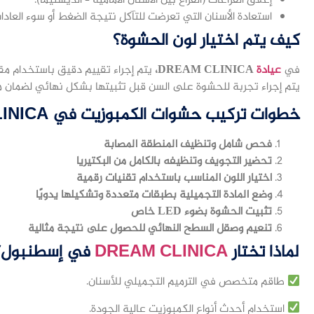
إغلاق الفراغات (الفراغ بين الأسنان الأمامية – الديستيما).
استعادة الأسنان التي تعرضت للتآكل نتيجة الضغط أو سوء العادا
كيف يتم اختيار لون الحشوة؟
في
عيادة
DREAM CLINICA،
يتم إجراء تقييم دقيق باستخدام مقيا
يتم إجراء تجربة للحشوة على السن قبل تثبيتها بشكل نهائي لضمان م
خطوات تركيب حشوات الكمبوزيت في DREAM CLINICA
فحص شامل وتنظيف المنطقة المصابة
تحضير التجويف وتنظيفه بالكامل من البكتيريا
اختيار اللون المناسب باستخدام تقنيات رقمية
وضع المادة التجميلية بطبقات متعددة وتشكيلها يدويًا
تثبيت الحشوة بضوء LED خاص
تنعيم وصقل السطح النهائي للحصول على نتيجة مثالية
لماذا تختار
DREAM CLINICA
في إسطنبول؟
طاقم متخصص في الترميم التجميلي للأسنان.
استخدام أحدث أنواع الكمبوزيت عالية الجودة.