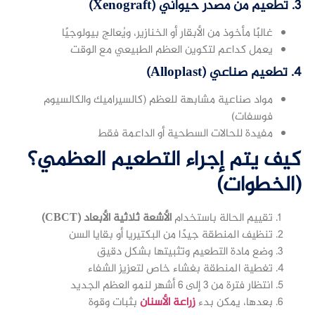
3.
تطعيم من مصدر حيواني (Xenograft)
غالبًا مأخوذ من الأبقار أو الخنازير، ويُعالج بيولوجيًا
يعمل كداعم لتكوين العظم الطبيعي مع الوقت
4.
تطعيم صناعي (Alloplast)
مواد صناعية مشابهة للعظم (كالسيراميك والكالسيوم
فوسفات)
مفيدة للحالات السطحية أو الداعمة فقط
كيف يتم إجراء التطعيم العظمي؟
(الخطوات)
تقييم الحالة باستخدام
الأشعة ثلاثية الأبعاد (CBCT)
تنظيف المنطقة جيدًا من البكتيريا أو بقايا السن
وضع مادة التطعيم وتثبيتها بشكل دقيق
تغطية المنطقة بغشاء خاص لتعزيز الشفاء
انتظار فترة من 3 إلى 6 أشهر لنمو العظم الجديد
بعدها، يمكن بدء
زراعة الأسنان
بثبات وقوة