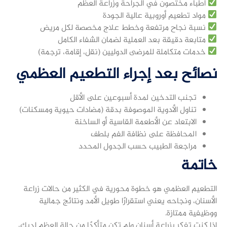
أطباء مختصون في الجراحة وزراعة العظم
مواد تطعيم أوروبية عالية الجودة
نسبة نجاح مرتفعة وخطط علاج مخصصة لكل مريض
متابعة دقيقة بعد العملية لضمان الشفاء الكامل
خدمات متكاملة للمرضى الدوليين (نقل، إقامة، ترجمة)
نصائح بعد إجراء التطعيم العظمي
تجنب التدخين لمدة أسبوعين على الأقل
تناول الأدوية الموصوفة بدقة (مضادات حيوية ومسكنات)
الابتعاد عن الأطعمة القاسية أو الساخنة
المحافظة على نظافة الفم بلطف
مراجعة الطبيب حسب الجدول المحدد
خاتمة
التطعيم العظمي هو خطوة محورية في الكثير من حالات زراعة
الأسنان، ونجاحه يعني استقرارًا طويل الأمد ونتائج جمالية
ووظيفية ممتازة.
إذا كنت تفكر بزراعة أسنان ولم تكن متأكدًا من حالة العظم لديك،