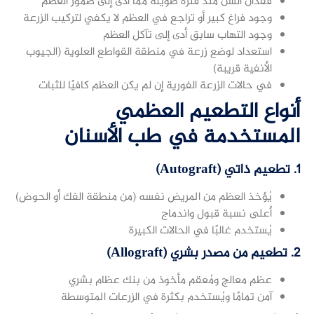
فقدان السن منذ فترة طويلة مما أدى إلى ضمور العظم
وجود فراغ كبير أو تراجع في العظم لا يكفي لتركيب الزرعة
وجود التهاب سابق أدى إلى تآكل العظم
استعداد لوضع زرعة في منطقة القواطع العلوية (الجيوب
الأنفية قريبة)
في حالات الزرعة الفورية إن لم يكن العظم كافيًا للثبات
أنواع التطعيم العظمي
المستخدمة في طب الأسنان
1.
تطعيم ذاتي (Autograft)
يُؤخذ العظم من المريض نفسه (من منطقة الفك أو الحوض)
أعلى نسبة قبول واندماج
يُستخدم غالبًا في الحالات الكبيرة
2.
تطعيم من مصدر بشري (Allograft)
عظم معالج ومُعقم مأخوذ من بنك عظام بشري
آمن تمامًا ويُستخدم بكثرة في الزرعات المتوسطة