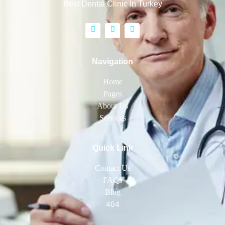
Best Dental Clinic In Turkey
Navigation
Home
Pages
About Us
Services
Quick Link
Contact Us
FAQs
Blog
404