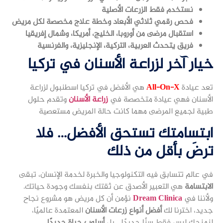
نستخدم فقط الزرعات الأصلية
فحص رقمي ثلاثي الأبعاد وخطة علاج مخصصة لكل مريض
استقبال مرضى من أوروبا، الخليج، أمريكا، وشمال إفريقيا
فريق يتحدث العربية، التركية، الإنجليزية، والفرنسية
خيار آخر لزراعة الأسنان في تركيا
تعد عيادة
All-On-X
هي الأفضل في تركيا اسطنبول لزراعة
الأسنان فهي عيادة متخصصة في
زراعة الأسنان
وتقدم حلول
طبية لجميع المرضى مهما كانت حالة المريض مستعصية
ابتسامتك تستحق الأفضل… فلا
ترضَ بأقل من ذلك
في عالم تتسابق فيه التكنولوجيا والخبرة لخدمة الإنسان، تبقى
الابتسامة
هي التعبير الأصدق عن ثقتك بنفسك وجودة حياتك.
ولأننا في
Dream Clinica
نؤمن أن كل مريض هو مشروع نجاح
جديد، اخترنا لك
أفضل أنواع زرعات الأسنان
المعتمدة عالميًا،
لنمنحك ليس فقط سنًا جديدًا… بل
أسلوب حياة جديدًا
.