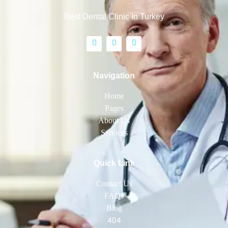
Best Dental Clinic In Turkey
Navigation
Home
Pages
About Us
Services
Quick Link
Contact Us
FAQs
Blog
404